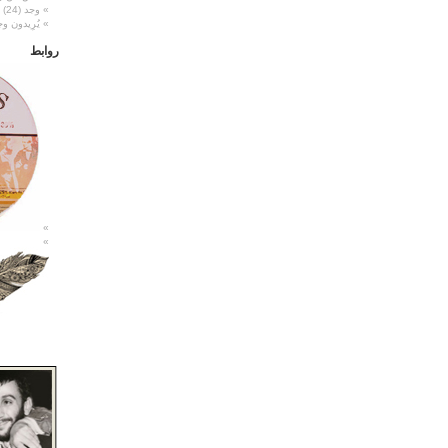
وجد
(24)
يُرِيدون و
روابط