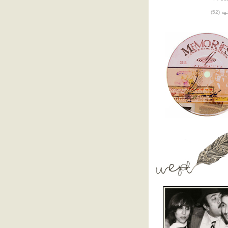
جهه
(52)