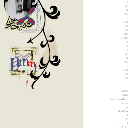
Citaz
Dar
ش طقس !
(12)
ين
(8)
ا
(132)
رق
(7)