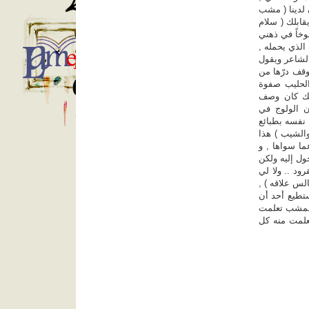
 لدينا ( مشب
قابلك ( سلام
وخاً في ذهني
 الذي يحمله ,
الشاعر ويقول
وقف درّها من
 الحليب صفوة
لذلك كان وصف
ن الولوج في
 نفسه بطبائع
والشيب ) هذا
عما سواها , و
ول إليه ولكن
ود .. ولا لي
الس علاقه ) ,
ستطيع أحد أن
 المشب تعلمت
تعلمت منه كل